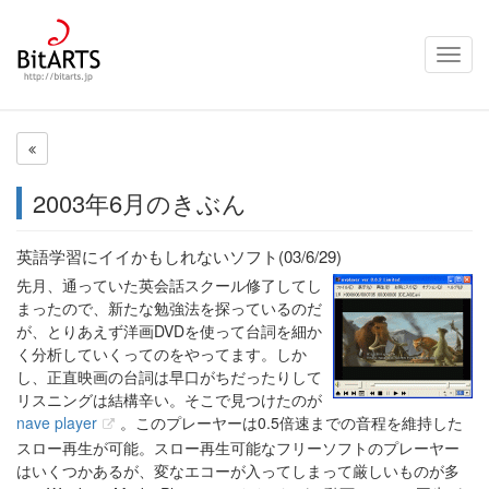
Toggl
navig
2003年6月のきぶん
英語学習にイイかもしれないソフト(03/6/29)
先月、通っていた英会話スクール修了してし
まったので、新たな勉強法を探っているのだ
が、とりあえず洋画DVDを使って台詞を細か
く分析していくってのをやってます。しか
し、正直映画の台詞は早口がちだったりして
リスニングは結構辛い。そこで見つけたのが
nave player
。このプレーヤーは0.5倍速までの音程を維持した
スロー再生が可能。スロー再生可能なフリーソフトのプレーヤー
はいくつかあるが、変なエコーが入ってしまって厳しいものが多