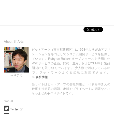
About BitArts
ビットアーツ（東京都新宿区）は1998年よりWebアプリ
ケーションを専門としてシステム開発サービスを提供し
ています。Ruby on Rails他オープンソースを活用した
Webサービスの企画、開発、運用。およびOEM向け製品
開発にも取り組んでいます。 少人数で活動しているの
で、フットワークよく＆柔軟に対応できます。
みやまえ
≫ 会社情報
当サイトはビットアーツの会社情報と、代表みやまえの
仕事や技術系の話題、趣味やプライベートの話題などご
ちゃまぜの手作りサイトです。
Social
Twitter