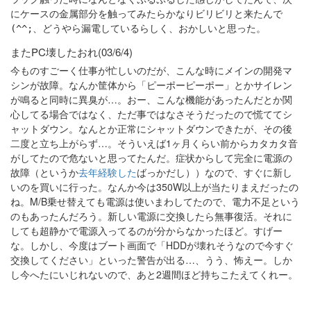
にケースの金属部分を触ってみたらかなりビリビリと来たんで
、どうやら漏電しているらしく、おかしいと思った。
(^^;
またPC壊したおれ(03/6/4)
今ものすごーく仕事が忙しいのだが、こんな時にメインの開発マ
シンが故障。なんか筐体から「ピーポーピーポー」とかサイレン
が鳴ると同時に異臭が…。おー、こんな機能があったんだとか関
心してる場合ではなく、ただ事ではなさそうだったので慌ててシ
ャットダウン。なんとか正常にシャットダウンできたが、その後
二度と立ち上がらず…。そういえば1ヶ月くらい前からカタカタ音
がしてたので危ないと思ってたんだ。症状からして完全に電源の
故障（というか
去年経験した
ばっかだし））なので、すぐに新し
いのを買いに行った。なんか今は350W以上が当たりまえだったの
ね。M/B乗せ替えても電源は使いまわしてたので、電力不足という
のもあったんだろう。新しい電源に交換したら無事復活。それに
しても超静かで電源入ってるのが分からなかったほど。すげー
な。しかし、今度はブート画面で「HDDが壊れそうなので今すぐ
交換してください」といった警告が出る…、うう、怖えー。しか
し今へたにいじれないので、あと2週間ほど持ちこたえてくれー。