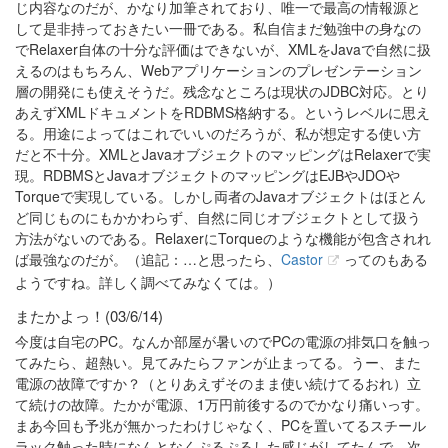
じ内容なのだが、かなり加筆されており、唯一で最高の情報源と
して是非持っておきたい一冊である。私自信まだ勉強中の身なの
でRelaxer自体の十分な評価はできないが、XMLをJavaで自然に扱
えるのはもちろん、Webアプリケーションのプレゼンテーション
層の開発にも使えそうだ。残念なところは現状のJDBC対応。とり
あえずXMLドキュメントをRDBMS格納する。というレベルに思え
る。用途によってはこれでいいのだろうが、私が想定する使い方
だと不十分。XMLとJavaオブジェクトのマッピングはRelaxerで実
現。RDBMSとJavaオブジェクトのマッピングはEJBやJDOや
Torqueで実現している。しかし両者のJavaオブジェクトはほとん
ど同じものにもかかわらず、自然に同じオブジェクトとして扱う
方法がないのである。RelaxerにTorqueのような機能が包含されれ
ば最強なのだが。（追記：…と思ったら、
Castor
ってのもある
ようですね。詳しく調べてみなくては。）
またかよっ！(03/6/14)
今度は自宅のPC。なんか部屋が暑いのでPCの電源の排気口を触っ
てみたら、超熱い。見てみたらファンが止まってる。うー、また
電源の故障ですか？（とりあえずそのまま使い続けてるおれ）立
て続けの故障。たかが電源、1万円前後するのでかなり痛いっす。
まあ今回も予兆が無かったわけじゃなく、PCを置いてるスチール
ラック触った時になんとなくぷるぷるした感じがしてたんで、次