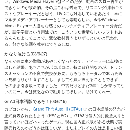
い。Windows Media Player 9はイイのだが、動画のスロー再生が
できないのが致命的。その点これは秀逸で、リスニング訓練にベ
ストなプレーヤーだと思う。DVDにも対応しているあたり、単に
マルチメディアプレーヤーとしても素晴らしい。今やWindows
Media Player一人勝ちな感じのマルチメディアプレーヤー分野だ
が、語学学習という用途では、こういった素晴らしいソフトもあ
るんんだよってことで。変な教材買うよりずっといいと思われ
る。好きな映画を教材にできるしね。
かなり泣ける(03/6/27)
なんか急に車の挙動があやしくなったので、ディーラーに点検に
出した結果、あちこちがボロボロに。特に致命的なのが、トラン
スミッションの不良で交換が必要。もろもろトータルで30万円近
い見積もりが！直すことも、ましてや買い換えることもできず、
そのまま引き取ってきました。中古だけどまだ2年半しか乗ってな
いのにー。今は貧乏なので勘弁してほしい。助けてくれー。
GTA3日本語版でるぞ！(03/6/19)
カプコンから、
Grand Thift Auto III (GTA3)
の日本語版の発売が
正式発表されたもよう（PS2とPC）。GTA3は個人的に殿堂入りと
言っていいほどハマったゲーム。現在国内正式版がある状態で実
際売れるのかどうかは怪しいが、まだ未プレイの方は是非この機