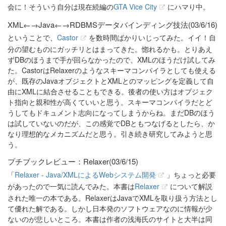
会に！そういう自分は現在続編の
GTA Vice City
にハマり中。
XML←→Java←→RDBMSデータバインディング技法(03/6/16)
ということで、
Castor
を数時間ばかりいじってみた。イイ！自
分の望むものにガッチリとはまってきた。惚れるかも。とりあえ
ずDBのほうまで手が回らなかったので、XMLのほうだけ試してみ
た。CastorはRelaxerのようなスキーマコンパイラとしても使える
が、既存のJavaオブジェクトとXMLとのマッピングを定義して自
由にXMLに結合させることもできる。後者の使い方はオブジェク
ト指向と親和性が高くていいと思う。スキーマコンパイラだとど
うしてもドキュメント志向になってしまうからね。まだDBのほう
は試していないのだが、この感覚でDBともつなげるとしたら、か
なり理想的なメカニズムだと思う。引き続き研究してみようと思
う。
プチブックレビュー：Relaxer(03/6/15)
「
Relaxer - Java/XMLによるWebシステム開発
」ちょっと必要
があったので一気に読んでみた。本書は
Relaxer
について解説
された唯一の本である。RelaxerはJavaでXMLを取り扱う方法とし
て優れた解である。しかし日本発のソフトウェアなのに情報が少
ないのが悲しいところ。本書は作者の浅海氏のサイトと大半は同